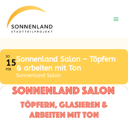
Zum
Zum
Inhalt
Inhalt
springen
springen
SO
Sonnenland Salon – Töpfern
15
& arbeiten mit Ton
FEB
Sonnenland Salon