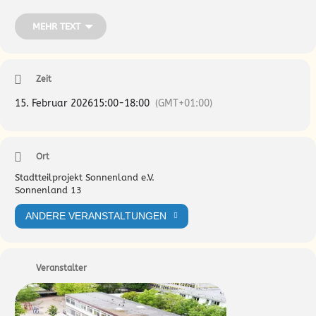
in der Kate im Stadtteilprojekt Sonnenland e.V. Sonnenland 13 |
MEHR TEXT
22115 Hamburg
Der Sonnenland Salon schafft Freiräume der Begegnungen, des
Zeit
kreativen Machens, der Sonnenland-Geschichte(n). Bei Saft, Tee,
Kaffee und Kuchen. Für Jede und Jeden und jedes Alter. Natürlich
15. Februar 2026
15:00
-
18:00
(GMT+01:00)
kostenfrei.
Kontakt: info@sonnenland-hamburg.de Tel.: 0178 88 99 118
Ort
Stadtteilprojekt Sonnenland e.V.
Sonnenland 13
ANDERE VERANSTALTUNGEN
Veranstalter