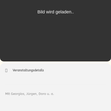
Veranstaltungsdetails
Mit Georgios, Jürgen, Doro u. a.
Es wird wieder geschraubt, geflickt und gezeichnet! + und dazu