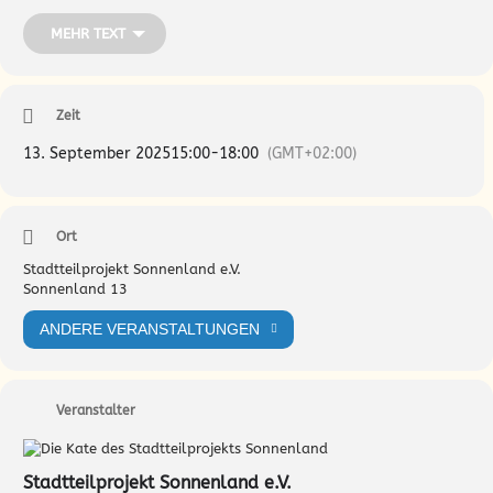
natürlich auch Saft, Kaffee, Kuchen & Klönschnack 🙂 Wissen
austauschen, Ressourcen nutzen und unter fachkundiger
MEHR TEXT
Anleitung gleich ausprobieren und ganz praktisch anwenden! Wir
führen unsere nachbarschaftliche Reihe fort, knüpfen an und
laden herzlich ein!
Zeit
13. September 2025
15:00
-
18:00
(GMT+02:00)
Ort
Stadtteilprojekt Sonnenland e.V.
Sonnenland 13
ANDERE VERANSTALTUNGEN
Veranstalter
Stadtteilprojekt Sonnenland e.V.