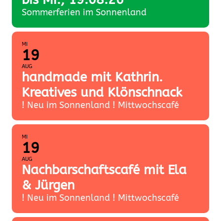
Sommerferien im Sonnenland
MI
19
AUG
handmade mit Kathrin.
Kreatives und Klönschnack
! Neu im Sonnenland ! Mittwochscafé
MI
19
AUG
Nachbarschaftscafé mit Ela
& Jürgen
! Neu im Sonnenland ! Mittwochscafé