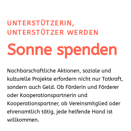
F
e
l
UNTERSTÜTZERIN,
d
UNTERSTÜTZER WERDEN
l
e
Sonne spenden
e
r
.
Nachbarschaftliche Aktionen, soziale und
kulturelle Projekte erfordern nicht nur Tatkraft,
sondern auch Geld. Ob Förderin und Förderer
oder Kooperationspartnerin und
Kooperationspartner, ob Vereinsmitglied oder
ehrenamtlich tätig, jede helfende Hand ist
willkommen.