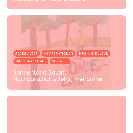
JEDES ALTER
KOOPERATIONEN
MUSIK & KULTUR
NACHBARSCHAFT
SOZIALES
Sonnenland Salon,
Nachbarschaftstreffs, Freiräume