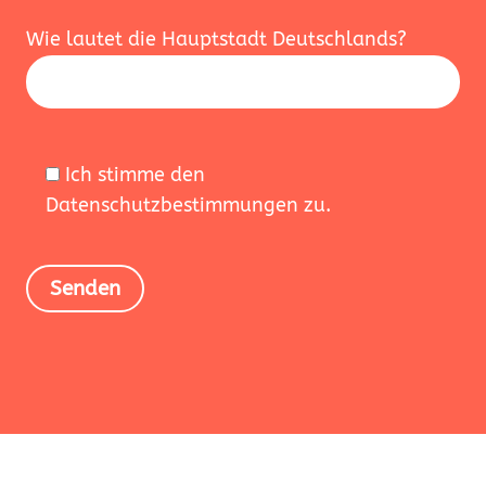
B
i
Wie lautet die Hauptstadt Deutschlands?
t
t
e
l
Ich stimme den
a
Datenschutzbestimmungen zu.
s
s
e
d
i
e
s
e
s