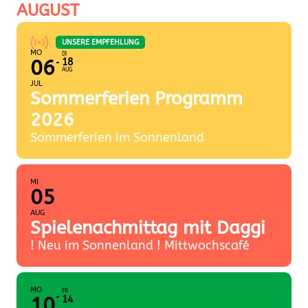
AUGUST
UNSERE EMPFEHLUNG
MO
DI
06
18
AUG
JUL
Sommerferien Programm
2026
Sommerferien im Sonnenland
MI
05
AUG
Spielenachmittag mit Daggi
! Neu im Sonnenland ! Mittwochscafé
MO
FR
10
14