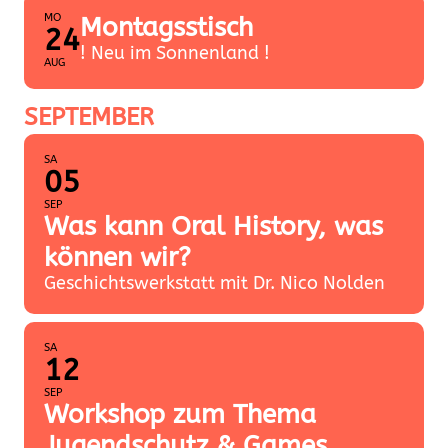
MO
Montagsstisch
24
! Neu im Sonnenland !
AUG
SEPTEMBER
SA
05
SEP
Was kann Oral History, was
können wir?
Geschichtswerkstatt mit Dr. Nico Nolden
SA
12
SEP
Workshop zum Thema
Jugendschutz & Games