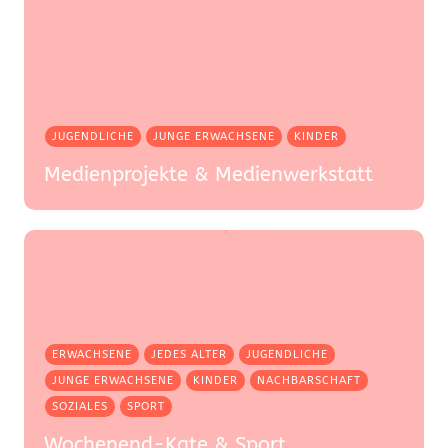
JUGENDLICHE
JUNGE ERWACHSENE
KINDER
Medienprojekte & Medienwerkstatt
ERWACHSENE
JEDES ALTER
JUGENDLICHE
JUNGE ERWACHSENE
KINDER
NACHBARSCHAFT
SOZIALES
SPORT
Wochenend-Kate & Sport