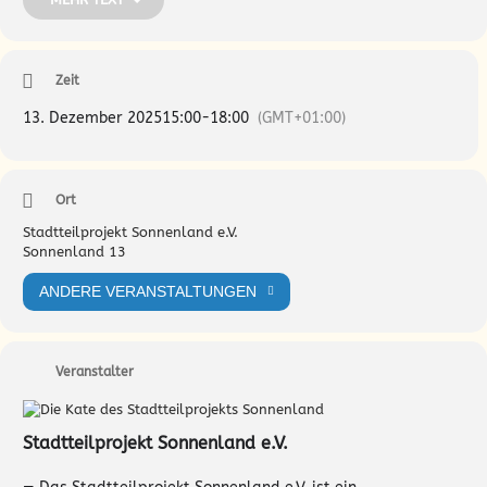
Der Sonnenland Salon schafft Freiräume der Begegnungen, des
kreativen Machens, der Sonnenland-Geschichte(n). Bei Saft, Tee,
Zeit
Kaffee und Kuchen. Für Jede und Jeden und jedes Alter. Natürlich
kostenfrei.
13. Dezember 2025
15:00
-
18:00
(GMT+01:00)
Kontakt: info@sonnenland-hamburg.de Tel.: 0178 88 99 118
Ort
Stadtteilprojekt Sonnenland e.V.
Sonnenland 13
ANDERE VERANSTALTUNGEN
Veranstalter
Stadtteilprojekt Sonnenland e.V.