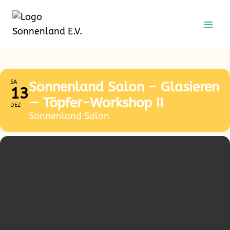
Zum
Zum
Inhalt
Inhalt
springen
springen
SA
Sonnenland Salon – Glasieren
13
— Töpfer-Workshop II
DEZ
Sonnenland Salon