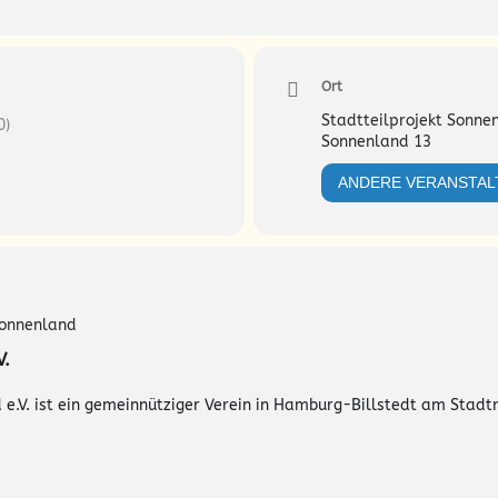
räume der Begegnungen, des kreativen Machens, der Sonnenland-Ges
s Alter. Natürlich kostenfrei.
Ort
.de Tel.: 0178 88 99 118
Stadtteilprojekt Sonnen
0)
Sonnenland 13
ANDERE VERANSTA
V.
e.V. ist ein gemeinnütziger Verein in Hamburg-Billstedt am Stadtr