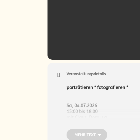
Veranstaltungsdetails
porträtieren * fotografieren *
Sa, 04.07.2026
15:00 bis 18:00
mit Claus, Doro u.a.
MEHR TEXT
in der Kate im Stadtteilprojekt S