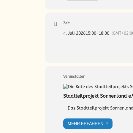
Der Sonnenland Salon schafft Frei
Kuchen. Für Jede und Jeden und jede
Zeit
Kontakt: info@sonnenland-hamburg
4. Juli 2026
15:00
-
18:00
(GMT+02:0
Veranstalter
Stadtteilprojekt Sonnenland e.
— Das Stadtteilprojekt Sonnenland 
MEHR ERFAHREN