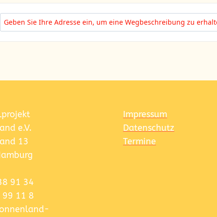
Address - porträtieren * fotografieren * [WII2YacBt]
lprojekt
Impressum
and e.V.
Datenschutz
and 13
Termine
Hamburg
38 91 34
 99 11 8
]sonnenland-