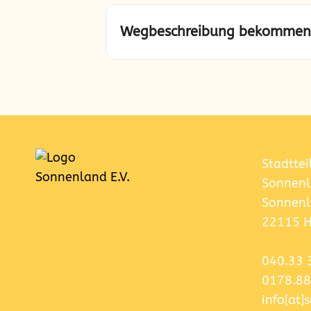
Wegbeschreibung bekommen
Stadttei
Sonnenl
Sonnenl
22115 
040.33 
0178.88
info[at