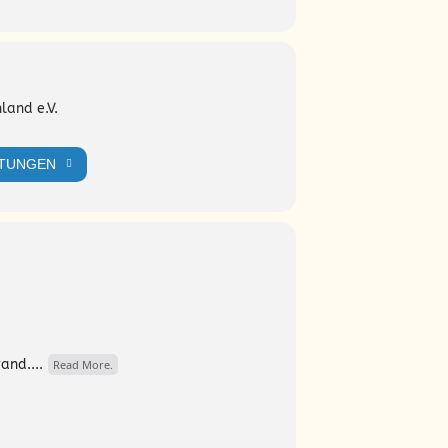
chichte(n). Bei Saft, Tee, Kaffee und
land e.V.
LTUNGEN
and....
Read More.