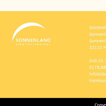
Die
Nachbarschaftseltern Mümme
unterstützen und begleiten ander
“Elternlots*innenprojekts”
Stadttei
Sonnenl
Sonnenl
22115 
040.33 
0178.88
info[at
hamburg
Copyr