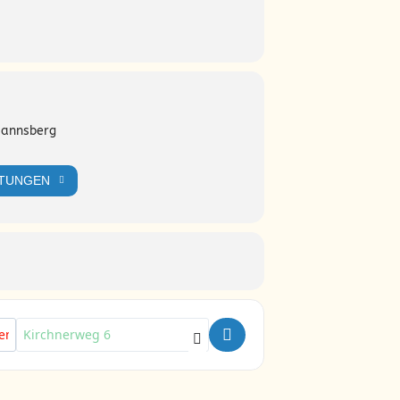
annsberg
nnsberg Tel.: +49 40 428 979 130, E-
LTUNGEN
 e.V.
Destination Address - Thementage Elternschule [KVrIRgDfi]