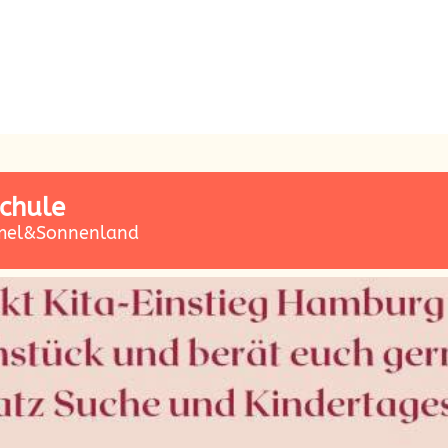
chule
mel&Sonnenland