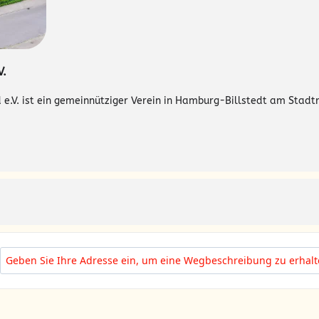
V.
e.V. ist ein gemeinnütziger Verein in Hamburg-Billstedt am Stadtr
Address - SONNEN:PLÄTZE WEITERBAUEN [HIDX4ESup]