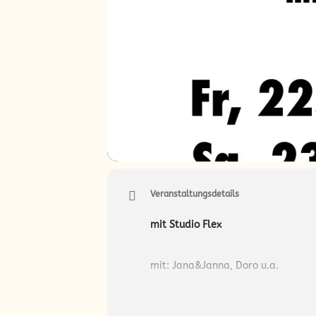
Veranstaltungsdetails
mit Studio Flex
mit: Jana&Janna, Doro u.a.
Für mehr Infos:
https://www.archi