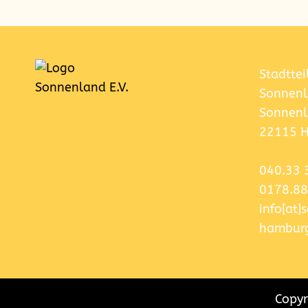
Stadttei
Sonnenl
Sonnenl
22115 
040.33 
0178.88
info[at
hamburg
Copyr