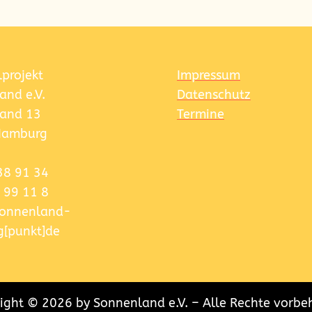
lprojekt
Impressum
and e.V.
Datenschutz
and 13
Termine
Hamburg
38 91 34
 99 11 8
]sonnenland-
[punkt]de
ight © 2026 by Sonnenland e.V. – Alle Rechte vorbe