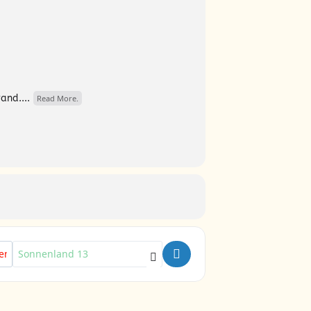
and....
Read More.
Destination Address - SONNEN:PLÄTZE WEITERBAUEN [2h3fb0NJi