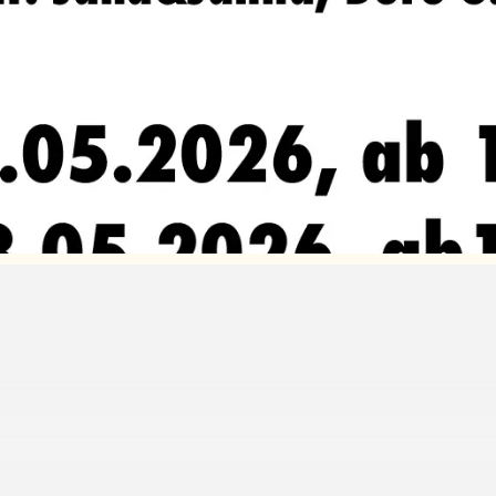
tektursommer.de/veranstaltung/laubengaenge-living-streets-vol