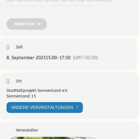
Aber genauso auch an alle, die sich über vermeintliche
Altersgrenzen hinaus, nachbarschaftlich und
generationsübergreifend engagieren und austauschen möchten.
MEHR TEXT
Wir freuen uns voneinander zu lernen und dieses Angebot
gemeinsam weiterzuentwickeln.
Zeit
Also gerne weitersagen und vorbeikommen!
8. September 2023
15:00
-
17:30
(GMT+02:00)
Euer Stadtteilprojekt Sonnenland
Ort
Stadtteilprojekt Sonnenland e.V.
Sonnenland 13
ANDERE VERANSTALTUNGEN
Veranstalter