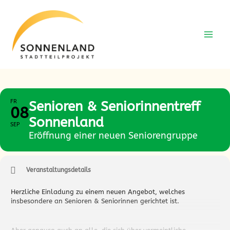
Zum
Zum
Inhalt
Inhalt
springen
springen
FR
Senioren & Seniorinnentreff
08
Sonnenland
SEP
Eröffnung einer neuen Seniorengruppe
Veranstaltungsdetails
Herzliche Einladung zu einem neuen Angebot, welches
insbesondere an Senioren & Seniorinnen gerichtet ist.