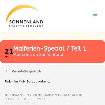
Zum
Zum
Inhalt
Inhalt
springen
springen
DI
Maiferien-Special / Teil 1
21
Maiferien im Sonnenland
MAI
Veranstaltungsdetails
Ferien im Mai- Schaut vorbei 🙂
BEI FRAGEN ZUM FERIENPROGRAMM MELDET EUCH BEI
SÖNKE (TEL.: 0178 88 99 11 8)
ODER PER E-MAIL AN: