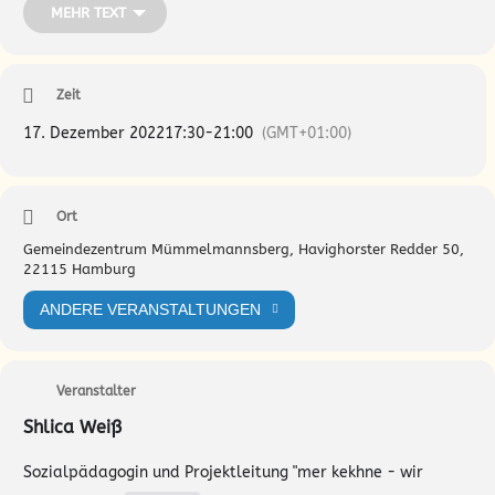
Wann? 17.12.2022
MEHR TEXT
Einlass ab 17.30 Uhr
Konzertbeginn 18.00 Uhr
Zeit
17. Dezember 2022
17:30
-
21:00
(GMT+01:00)
Ort
Gemeindezentrum Mümmelmannsberg, Havighorster Redder 50,
22115 Hamburg
ANDERE VERANSTALTUNGEN
Veranstalter
Shlica Weiß
Sozialpädagogin und Projektleitung "mer kekhne - wir