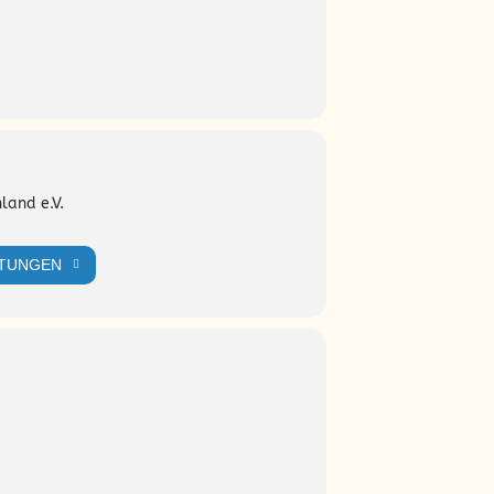
 entdecken- in jedem Fall haben wir
land e.V.
LTUNGEN
 c h t
👇 🎃