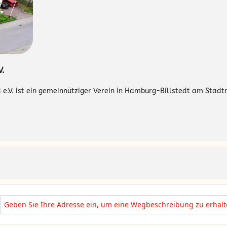
V.
e.V. ist ein gemeinnütziger Verein in Hamburg-Billstedt am Stadtr
Address - Herbstferien 2023 Programmübersicht [zyQWegtbZ]