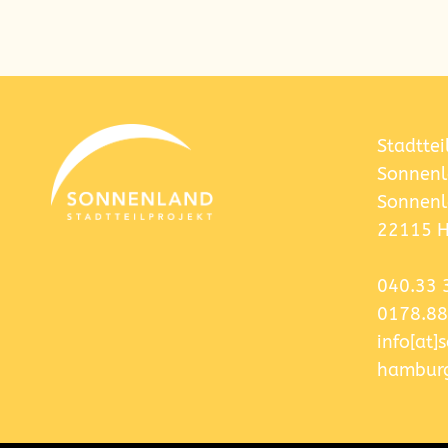
Stadttei
Sonnenl
Sonnenl
22115 
040.33 
0178.88
info[at
hamburg