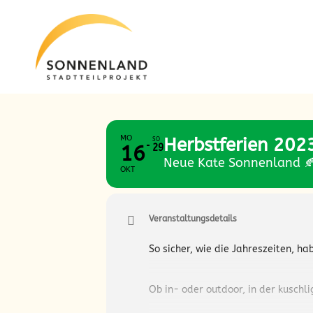
Zum
Zum
Inhalt
Inhalt
springen
springen
MO
Herbstferien 202
SO
16
29
Neue Kate Sonnenland 
OKT
Veranstaltungsdetails
So sicher, wie die Jahreszeiten, h
Ob in- oder outdoor, in der kuschl