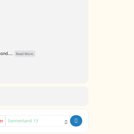
and....
Read More.
Destination Address - Herbstferien 2023 Programmübersicht [q