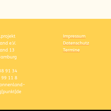
lprojekt
Impressum
and e.V.
Datenschutz
and 13
Termine
Hamburg
38 91 34
 99 11 8
]sonnenland-
[punkt]de