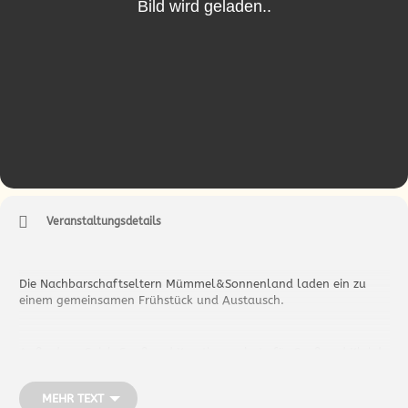
Veranstaltungsdetails
Die Nachbarschaftseltern Mümmel&Sonnenland laden ein zu
einem gemeinsamen Frühstück und Austausch.
Außerdem: Spiel, Spaß und Kreativangebote für Groß und Klein!
MEHR TEXT
Ohne Anmeldung und kostenlos, über eine kleine Spende freuen