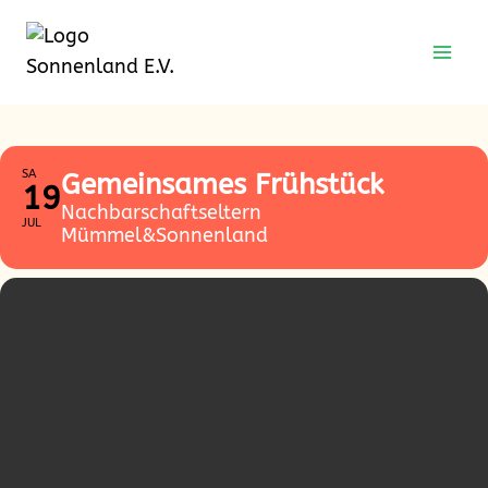
Zum
Zum
Inhalt
Inhalt
springen
springen
SA
Gemeinsames Frühstück
19
Nachbarschaftseltern
JUL
Mümmel&Sonnenland