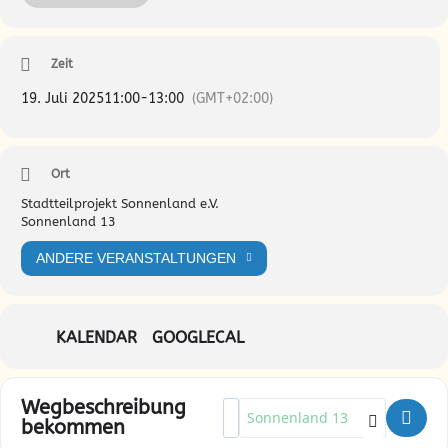
wir uns.
Zeit
Herzliche Grüße,
19. Juli 2025
11:00
-
13:00
(GMT+02:00)
Eure Nachbarschaftseltern Mümmel&Sonnenland
Ort
Stadtteilprojekt Sonnenland e.V.
Sonnenland 13
ANDERE VERANSTALTUNGEN
KALENDAR
GOOGLECAL
Wegbeschreibung
Address - Gemeinsames Frühstück
Destination Address - Gemeins
bekommen