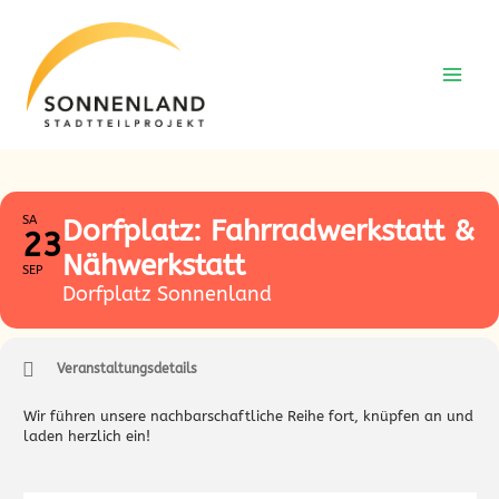
Zum
Zum
Inhalt
Inhalt
springen
springen
SA
Dorfplatz: Fahrradwerkstatt &
23
Nähwerkstatt
SEP
Dorfplatz Sonnenland
Veranstaltungsdetails
Wir führen unsere nachbarschaftliche Reihe fort, knüpfen an und
laden herzlich ein!