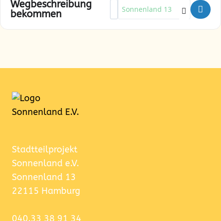
Wegbeschreibung
Address - Club 50+ [3BHcJ12pR]
Destination Address - Club 50
bekommen
Stadtteilprojekt
Sonnenland e.V.
Sonnenland 13
22115 Hamburg
040.33 38 91 34