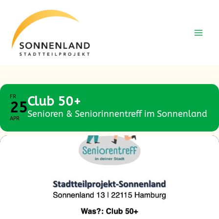
Zum
Zum
Inhalt
Inhalt
springen
springen
FR
Club 50+
25
Senioren & Seniorinnentreff im Sonnenland
APR