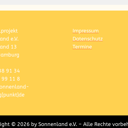
lprojekt
Impressum
and e.V.
Datenschutz
and 13
Termine
Hamburg
38 91 34
 99 11 8
]sonnenland-
[punkt]de
ight © 2026 by Sonnenland e.V. – Alle Rechte vorbe