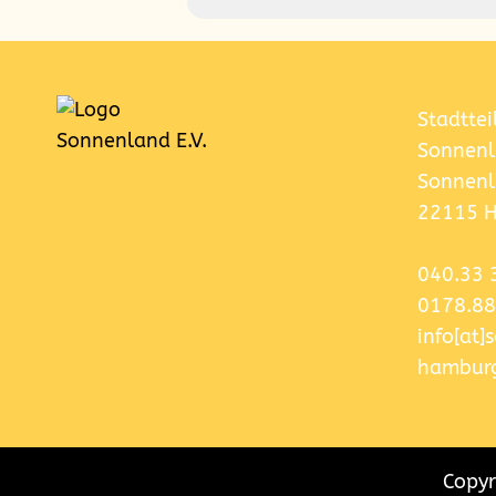
Stadttei
Sonnenl
Sonnenl
22115 
040.33 
0178.88
info[at
hamburg
Copyr