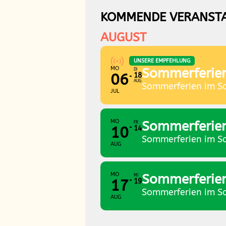
KOMMENDE VERANST
AUGUST
UNSERE EMPFEHLUNG
MO
Sommerferie
DI
06
18
AUG
Sommerferien im S
JUL
MO
Sommerferien 
FR
10
14
Sommerferien im S
AUG
MO
Sommerferien 
MI
17
19
Sommerferien im S
AUG